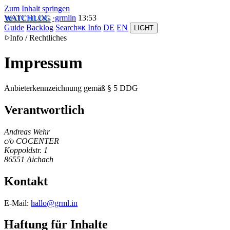
Zum Inhalt springen
WATCHLOG
·grmlin
13
:
53
Guide
Backlog
Search
Info
DE
EN
⌘K
LIGHT
Info / Rechtliches
Impressum
Anbieterkennzeichnung gemäß § 5 DDG
Verantwortlich
Andreas Wehr
c/o COCENTER
Koppoldstr. 1
86551 Aichach
Kontakt
E-Mail:
hallo@grml.in
Haftung für Inhalte