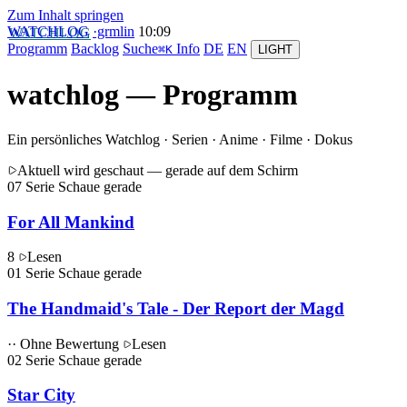
Zum Inhalt springen
WATCHLOG
·grmlin
10
:
09
Programm
Backlog
Suche
Info
DE
EN
⌘K
LIGHT
watchlog — Programm
Ein persönliches Watchlog
· Serien · Anime · Filme · Dokus
Aktuell wird geschaut
— gerade auf dem Schirm
07
Serie
Schaue gerade
For All Mankind
8
Lesen
01
Serie
Schaue gerade
The Handmaid's Tale - Der Report der Magd
·· Ohne Bewertung
Lesen
02
Serie
Schaue gerade
Star City