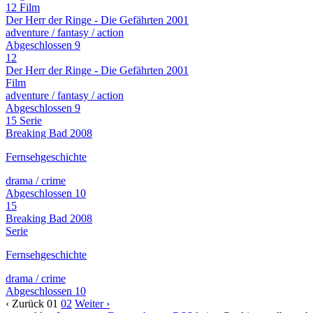
12
Film
Der Herr der Ringe - Die Gefährten
2001
adventure / fantasy / action
Abgeschlossen
9
12
Der Herr der Ringe - Die Gefährten
2001
Film
adventure / fantasy / action
Abgeschlossen
9
15
Serie
Breaking Bad
2008
Fernsehgeschichte
drama / crime
Abgeschlossen
10
15
Breaking Bad
2008
Serie
Fernsehgeschichte
drama / crime
Abgeschlossen
10
‹
Zurück
01
02
Weiter
›