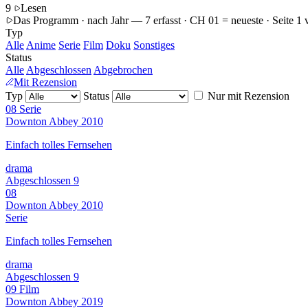
9
Lesen
Das Programm · nach Jahr
— 7 erfasst · CH 01 = neueste · Seite 1 
Typ
Alle
Anime
Serie
Film
Doku
Sonstiges
Status
Alle
Abgeschlossen
Abgebrochen
Mit Rezension
Typ
Status
Nur mit Rezension
08
Serie
Downton Abbey
2010
Einfach tolles Fernsehen
drama
Abgeschlossen
9
08
Downton Abbey
2010
Serie
Einfach tolles Fernsehen
drama
Abgeschlossen
9
09
Film
Downton Abbey
2019